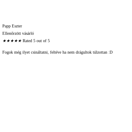
Papp Eszter
Ellenőrzött vásárló
★
★
★
★
★
Rated 5 out of 5
Fogok még ilyet csináltatni, feltéve ha nem drágultok túlzottan :D