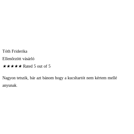
Tóth Friderika
Ellenőrzött vásárló
★
★
★
★
★
Rated 5 out of 5
Nagyon tetszik, bár azt bánom hogy a kucsltartót nem kértem mellé
anyunak.