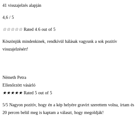
41 visszajelzés alapján
4,6 / 5
☆
☆
☆
☆
☆
Rated 4.6 out of 5
Köszönjük mindenkinek, rendkívül hálásak vagyunk a sok pozitív
visszajelzésért!
Németh Petra
Ellenőrzött vásárló
★
★
★
★
★
Rated 5 out of 5
5/5 Nagyon pozitív, hogy én a kép helyére gravírt szerettem volna, írtam és
20 percen belül meg is kaptam a választ, hogy megoldják!