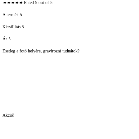
★
★
★
★
★
Rated 5 out of 5
A termék 5
Kiszállítás 5
Ár 5
Esetleg a fotó helyére, gravírozni tudnátok?
Akció!