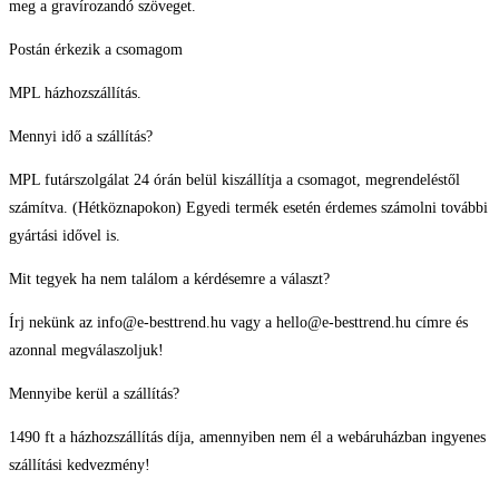
meg a gravírozandó szöveget.
Postán érkezik a csomagom
MPL házhozszállítás.
Mennyi idő a szállítás?
MPL futárszolgálat 24 órán belül kiszállítja a csomagot, megrendeléstől
számítva. (Hétköznapokon) Egyedi termék esetén érdemes számolni további
gyártási idővel is.
Mit tegyek ha nem találom a kérdésemre a választ?
Írj nekünk az info@e-besttrend.hu vagy a hello@e-besttrend.hu címre és
azonnal megválaszoljuk!
Mennyibe kerül a szállítás?
1490 ft a házhozszállítás díja, amennyiben nem él a webáruházban ingyenes
szállítási kedvezmény!