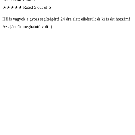
★
★
★
★
★
Rated 5 out of 5
Hálás vagyok a gyors segítségért! 24 óra alatt elkészült és ki is ért hozzám!
Az ajándék meghatotó volt :)