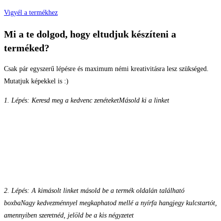
Vigyél a termékhez
Mi a te dolgod, hogy eltudjuk készíteni a
terméked?
Csak pár egyszerű lépésre és maximum némi kreativitásra lesz szükséged.
Mutatjuk képekkel is :)
1. Lépés: Keresd meg a kedvenc zenéteket
Másold ki a linket
2. Lépés: A kimásolt linket másold be a termék oldalán található
boxba
Nagy kedvezménnyel megkaphatod mellé a nyírfa hangjegy kulcstartót,
amennyiben szeretnéd, jelöld be a kis négyzetet