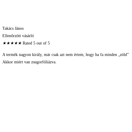
Takács János
Ellenőrzött vásárló
★
★
★
★
★
Rated 5 out of 5
A termék nagyon király, már csak azt nem értem, hogy ha fa minden „zöld”
Akkor miért van zsugorfóliázva.