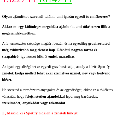
price
price
was:
is:
Olyan ajándékot szeretnél találni, ami igazán egyedi és emlékezetes?
15227 Ft.
10147 Ft.
Akkor mi egy különleges megoldást ajánlunk, ami tökéletesen illik a
megajándékozotthoz.
A fa természetes szépsége magáért beszél, és ha
egyedileg gravíroztatod
még exkluzívabb megjelenést kap
. Ráadásul
nagyon tartós és
strapabíró
, így hosszú időn át
emlék maradhat.
Az igazi egyediségüket az egyedi gravírozás adja, amely a közös
Spotify
zenétek kódja mellett lehet akár személyes üzenet, név vagy kedvenc
idézet.
Ha szereted a természetes anyagokat és az egyediséget, akkor ez a tökéletes
választás, hogy
felejthetetlen ajándékkal lepd meg barátodat,
szerelmedet, anyukádat vagy rokonodat.
1 , Másold ki s Spotify oldalon a zenétek linkjét.