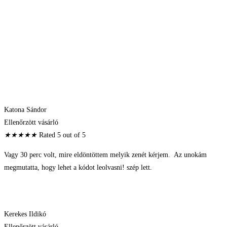
Katona Sándor
Ellenőrzött vásárló
★
★
★
★
★
Rated 5 out of 5
Vagy 30 perc volt, mire eldöntöttem melyik zenét kérjem. Az unokám
megmutatta, hogy lehet a kódot leolvasni! szép lett.
Kerekes Ildikó
Ellenőrzött vásárló