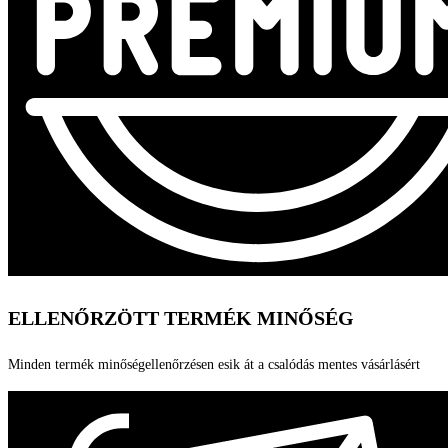
ELLENŐRZÖTT TERMÉK MINŐSÉG
Minden termék minőségellenőrzésen esik át a csalódás mentes vásárlásért