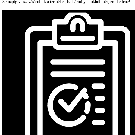
30 napig visszavásároljuk a terméket, ha bármilyen okból mégsem kellene!