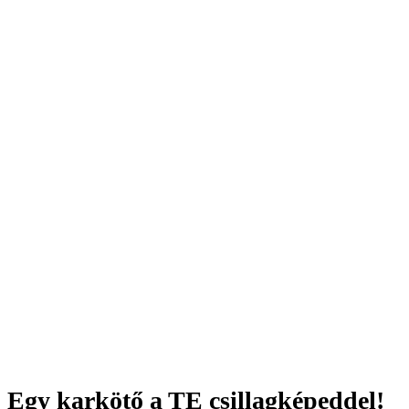
Egy karkötő a TE csillagképeddel!