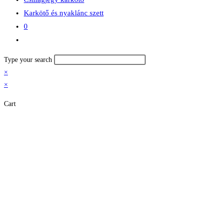
Karkötő és nyaklánc szett
0
Toggle
website
Type your search
search
×
×
Cart