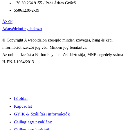
+36 30 264 9155 / Páhi Ádám Győző
55861238-2-39
ÁSZF
Adatvédelmi nyilatkozat
© Copyright A weboldalon szereplő minden szöveges, hang és képi
információt szerzői jog véd. Minden jog fenntartva.
Az online fizetést a Barion Payment Zrt. biztosítja, MNB engedély száma:
H-EN-I-1064/2013
Főoldal
Kapcsolat
GYIK & Szállítási információk
Csillagjegy nyaklánc
Csillagjegy karkötő