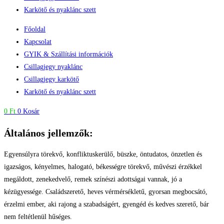
Karkötő és nyaklánc szett
Főoldal
Kapcsolat
GYIK & Szállítási információk
Csillagjegy nyaklánc
Csillagjegy karkötő
Karkötő és nyaklánc szett
0
Ft
0
Kosár
Általános jellemzők:
Egyensúlyra törekvő, konfliktuskerülő, büszke, öntudatos, önzetlen és
igazságos, kényelmes, halogató, békességre törekvő, művészi érzékkel
megáldott, zenekedvelő, remek színészi adottságai vannak, jó a
kézügyessége. Családszerető, heves vérmérsékletű, gyorsan megbocsátó,
érzelmi ember, aki rajong a szabadságért, gyengéd és kedves szerető, bár
nem feltétlenül hűséges.