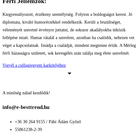
Férfi Jellemzők:
Kiegyensúlyozott, érzékeny személyiség. Folyton a boldogságot keresi. Jó
diplomata, kiváló humorérzékkel rendelkezik. Kerüli a feszültséget,
véleményét szeretné érvényre juttatni, de sokszor akadályokba ütközik
fellépése miatt. Hamar rátalál a szerelem, azonban ha csalódik, nehezen vet
véget a kapcsolatnak. Imádja a családját, mindent megtenne értük. A Mérleg
férfi házasságra született, sok keresgélés után találja meg élete szerelmét.
Vigyél a csillagjegyem karkötőjéhez
A minőség nálad kezdődik!
info@e-besttrend.hu
+36 30 264 9155 / Páhi Ádám Győző
55861238-2-39