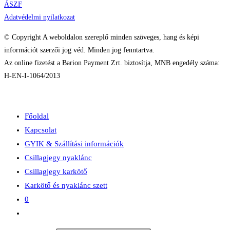
ÁSZF
Adatvédelmi nyilatkozat
© Copyright A weboldalon szereplő minden szöveges, hang és képi
információt szerzői jog véd. Minden jog fenntartva.
Az online fizetést a Barion Payment Zrt. biztosítja, MNB engedély száma:
H-EN-I-1064/2013
Főoldal
Kapcsolat
GYIK & Szállítási információk
Csillagjegy nyaklánc
Csillagjegy karkötő
Karkötő és nyaklánc szett
0
Toggle
website