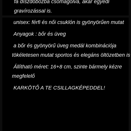
fa díszdobozba csomagolva, akár egyedi
gravírozással is.
unisex: férfi és női csuklón is gyönyörűen mutat
Anyagok : bőr és üveg
a bőr és gyönyörű üveg medál kombinációja
tökéletesen mutat sportos és elegáns öltözetben is
Állítható méret: 16+8 cm, szinte bármely kézre
megfelelő
KARKÖTŐ A TE CSILLAGKÉPEDDEL!