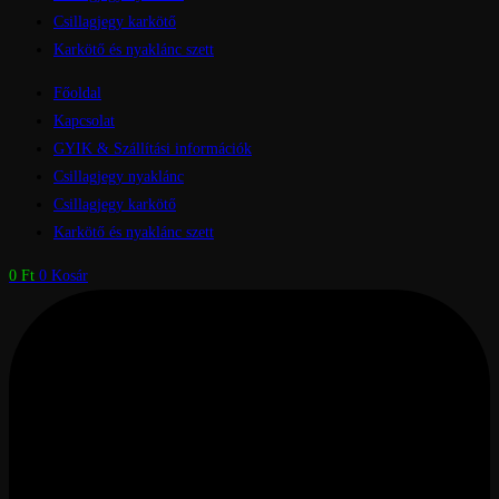
Csillagjegy karkötő
Karkötő és nyaklánc szett
Főoldal
Kapcsolat
GYIK & Szállítási információk
Csillagjegy nyaklánc
Csillagjegy karkötő
Karkötő és nyaklánc szett
0
Ft
0
Kosár