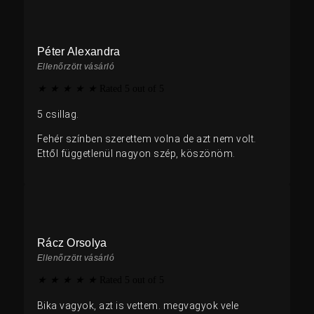
Péter Alexandra
Ellenőrzött vásárló
★
★
★
★
★
Rated 5 out of 5
5 csillag.
Fehér színben szerettem volna de azt nem volt.
Ettől függetlenül nagyon szép, köszönöm.
Rácz Orsolya
Ellenőrzött vásárló
★
★
★
★
★
Rated 5 out of 5
Bika vagyok, azt is vettem. megvagyok vele