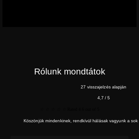
Rólunk mondtátok
27 visszajelzés alapján
4,7 / 5
☆
☆
☆
☆
☆
Rated 4.6 out of 5
Köszönjük mindenkinek, rendkívül hálásak vagyunk a sok p