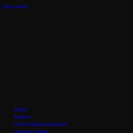
Skip to content
Főoldal
Kapcsolat
GYIK & Szállítási információk
Csillagjegy nyaklánc